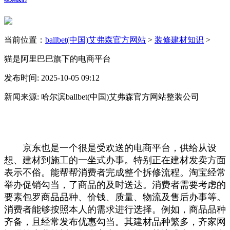
当前位置：
ballbet(中国)艾弗森官方网站
>
装修建材知识
>
猫是阿里巴巴旗下的电商平台
发布时间: 2025-10-05 09:12
新闻来源: 哈尔滨ballbet(中国)艾弗森官方网站整装公司
京东也是一个很是受欢送的电商平台，供给从设
想、建材到施工的一坐式办事。特别正在建材发卖方面
表示不俗。能帮帮消费者完成整个拆修流程。淘宝经常
举办促销勾当，了商品的及时送达。消费者需要考虑的
要素包罗商品品种、价钱、质量、物流及售后办事等。
消费者能够按照本人的需求进行选择。例如，商品品种
齐备，且经常发布优惠勾当。其建材品种繁多，齐家网