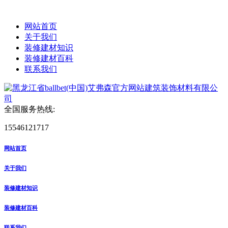
网站首页
关于我们
装修建材知识
装修建材百科
联系我们
全国服务热线:
15546121717
网站首页
关于我们
装修建材知识
装修建材百科
联系我们