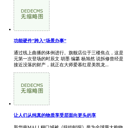
功能硬件”跨入“场景办事”
通过线上曲播的体例进行。旗舰店位于三楼焦点，这是
元第一次登场的时辰文 胡墨 编纂 杨旭然 说拆修曾经是
接近没落的财产，就正在大师爱慕红星美凯龙...
让人们从纯真的物质享受层面向更头的享
新华南MALL糊口城被《纽约时报》誉为全球两大购物