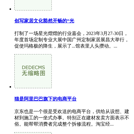
创写家居文化豁然开畅的“光
打制了一场星光熠熠的行业嘉会，2023年3月27-30日，
年度首场定制专业大展中国广州定制家居展昌大举行，
促使玛格极的降生，展示了...馆表里人头攒动。...
猫是阿里巴巴旗下的电商平台
京东也是一个很是受欢送的电商平台，供给从设想、建
材到施工的一坐式办事。特别正在建材发卖方面表示不
俗。能帮帮消费者完成整个拆修流程。淘宝经...