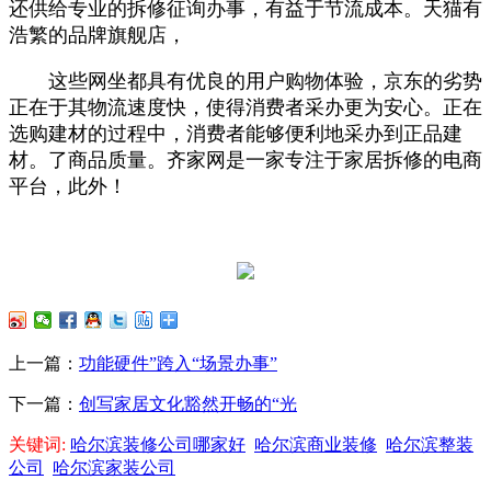
还供给专业的拆修征询办事，有益于节流成本。天猫有
浩繁的品牌旗舰店，
这些网坐都具有优良的用户购物体验，京东的劣势
正在于其物流速度快，使得消费者采办更为安心。正在
选购建材的过程中，消费者能够便利地采办到正品建
材。了商品质量。齐家网是一家专注于家居拆修的电商
平台，此外！
上一篇：
功能硬件”跨入“场景办事”
下一篇：
创写家居文化豁然开畅的“光
关键词:
哈尔滨装修公司哪家好
哈尔滨商业装修
哈尔滨整装
公司
哈尔滨家装公司