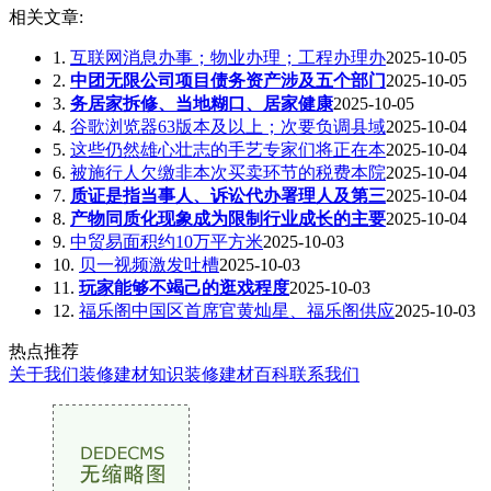
相关文章:
1.
互联网消息办事；物业办理；工程办理办
2025-10-05
2.
中团无限公司项目债务资产涉及五个部门
2025-10-05
3.
务居家拆修、当地糊口、居家健康
2025-10-05
4.
谷歌浏览器63版本及以上；次要负调县域
2025-10-04
5.
这些仍然雄心壮志的手艺专家们将正在本
2025-10-04
6.
被施行人欠缴非本次买卖环节的税费本院
2025-10-04
7.
质证是指当事人、诉讼代办署理人及第三
2025-10-04
8.
产物同质化现象成为限制行业成长的主要
2025-10-04
9.
中贸易面积约10万平方米
2025-10-03
10.
贝一视频激发吐槽
2025-10-03
11.
玩家能够不竭己的逛戏程度
2025-10-03
12.
福乐阁中国区首席官黄灿星、福乐阁供应
2025-10-03
热点推荐
关于我们
装修建材知识
装修建材百科
联系我们