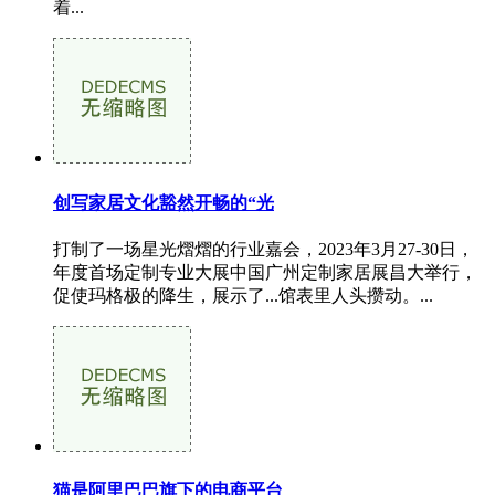
着...
创写家居文化豁然开畅的“光
打制了一场星光熠熠的行业嘉会，2023年3月27-30日，
年度首场定制专业大展中国广州定制家居展昌大举行，
促使玛格极的降生，展示了...馆表里人头攒动。...
猫是阿里巴巴旗下的电商平台