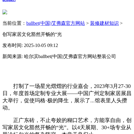
当前位置：
ballbet(中国)艾弗森官方网站
>
装修建材知识
>
创写家居文化豁然开畅的“光
发布时间: 2025-10-05 09:12
新闻来源: 哈尔滨ballbet(中国)艾弗森官方网站整装公司
打制了一场星光熠熠的行业嘉会，2023年3月27-30
日，年度首场定制专业大展——中国广州定制家居展昌
大举行，促使玛格·极的降生，展示了...馆表里人头攒
动。
正广东砖，不止夸姣的糊口艺术，方能享自由，创
写家居文化豁然开畅的“光”。以4天展期、30+场专业从