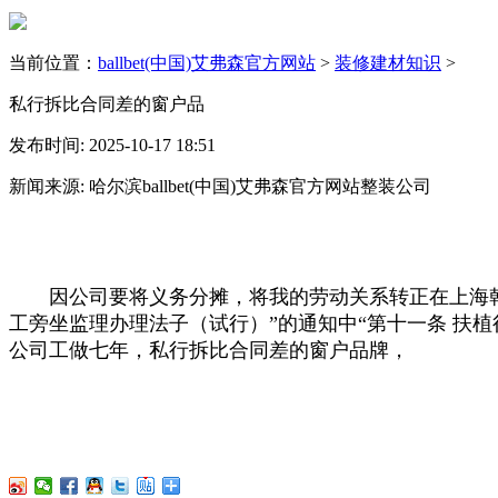
当前位置：
ballbet(中国)艾弗森官方网站
>
装修建材知识
>
私行拆比合同差的窗户品
发布时间: 2025-10-17 18:51
新闻来源: 哈尔滨ballbet(中国)艾弗森官方网站整装公司
因公司要将义务分摊，将我的劳动关系转正在上海乾
工旁坐监理办理法子（试行）”的通知中“第十一条 扶
公司工做七年，私行拆比合同差的窗户品牌，