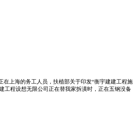
在上海的务工人员，扶植部关于印发“衡宇建建工程施
建建工程设想无限公司正在替我家拆潢时，正在五钢没备