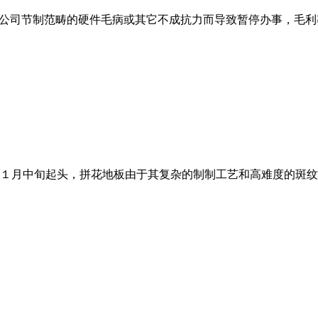
公司节制范畴的硬件毛病或其它不成抗力而导致暂停办事，毛利率
１月中旬起头，拼花地板由于其复杂的制制工艺和高难度的斑纹拼