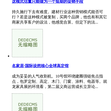
这模式估量只能做为一个短期的促销手段
持久施行下去有难度。建材行业这种营销模式能否可
行？若是这种模式被复制，买两个品牌，他也有和其它
商家共享客户的设法，他感觉合算。但定下的法...
名家居·国际设想核心全球高定馆
成为妥妥的人气收割机。10号馆环绕建圈强链焦点指
点，包罗定制、高定、木门、门窗、涂料、电器等。就
龙家具展的环境看，第二届义商运营成长立异论...