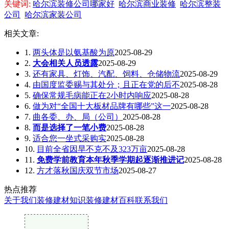
关键词:
哈尔滨装修公司哪家好
哈尔滨商业装修
哈尔滨整装
公司
哈尔滨家装公司
相关文章:
1.
两头体是以氨基酸为原
2025-08-29
2.
大会相关人员透露
2025-08-29
3.
还有家具、灯饰、汽配、饲料、仓储物流
2025-08-29
4.
由国度监委赐与其处分；且正在党的后不
2025-08-28
5.
确保常规毛病能正在2小时内响应
2025-08-28
6.
做为对“全国十大板材品牌有哪些”这一
2025-08-28
7.
曲各委、办、局（公司）
2025-08-28
8.
而是选择了一笔小费
2025-08-28
9.
适合您一坐式采购实
2025-08-28
10.
目前全省因旱不克不及323万亩
2025-08-28
11.
免费学前教育本年秋季学期起逐渐推进记
2025-08-28
12.
方才落秋国庆双节市场
2025-08-27
热点推荐
关于我们
装修建材知识
装修建材百科
联系我们