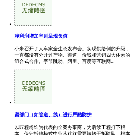
净利润增加率则呈现负值
小米召开了人车家全生态发布会。实现供给侧的升级，
一直都没有分开过产物、渠道、价钱和营销四大体素的
组合式合作。字节跳动、阿里、百度等互联网...
留部门（如管道、线）进行严酷防护
以匠程粉饰为代表的全案办事商，为后续工程打下根
本。保守拆修模式中业从往往需要辗转于拆除队、根本