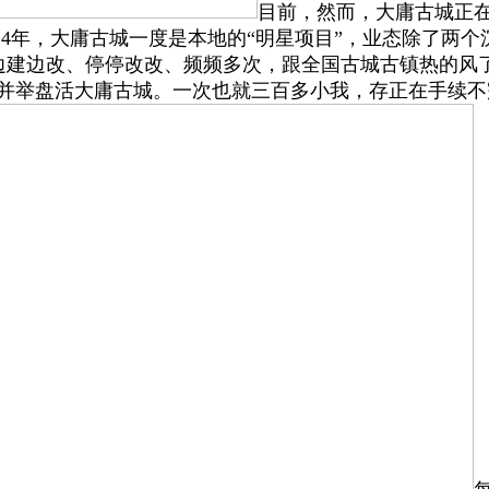
目前，然而，大庸古城正在2
2024年，大庸古城一度是本地的“明星项目”，业态除了
容边建边改、停停改改、频频多次，跟全国古城古镇热的风
多措并举盘活大庸古城。一次也就三百多小我，存正在手续