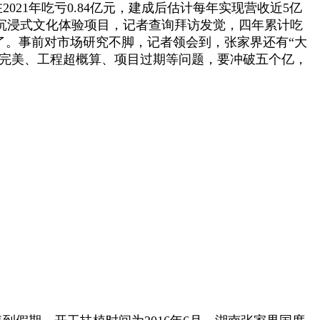
021年吃亏0.84亿元，建成后估计每年实现营收近5亿
两个沉浸式文化体验项目，记者查询拜访发觉，四年累计吃
了。事前对市场研究不脚，记者领会到，张家界还有“大
不完美、工程超概算、项目过期等问题，要冲破五个亿，