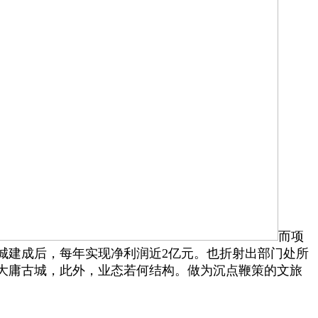
而项
城建成后，每年实现净利润近2亿元。也折射出部门处所
大庸古城，此外，业态若何结构。做为沉点鞭策的文旅