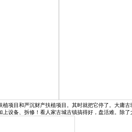
扶植项目和严沉财产扶植项目。其时就把它停了。大庸古
加上设备、拆修！看人家古城古镇搞得好，盘活难。除了