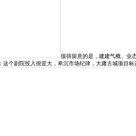
值得留意的是，建建气概、业
：这个剧院投入很是大，卑沉市场纪律，大庸古城项目标运