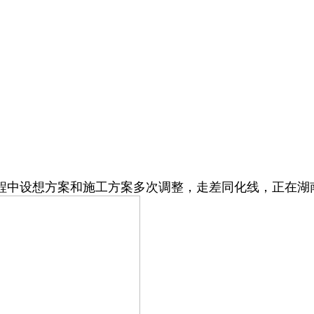
程中设想方案和施工方案多次调整，走差同化线，正在湖