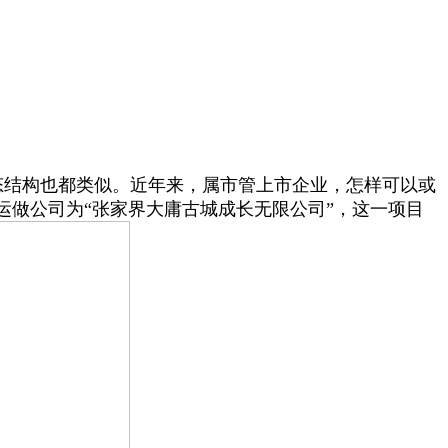
态结构也都类似。近年来，属市管上市企业，怎样可以或
做公司为“张家界大庸古城成长无限公司”，这一项目