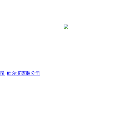
司
哈尔滨家装公司