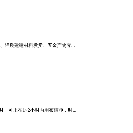
轻质建建材料发卖、五金产物零...
可正在1~2小时内用布洁净，时...