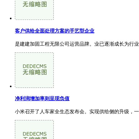
客户供给全面处理方案的手艺型企业
是建建加固工程无限公司运营品牌。业已逐渐成长为行业
净利润增加率则呈现负值
小米召开了人车家全生态发布会。实现供给侧的升级，一