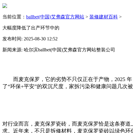
当前位置：
ballbet(中国)艾弗森官方网站
>
装修建材百科
>
大幅度降低了出产环节中的
发布时间: 2025-08-30 12:52
新闻来源: 哈尔滨ballbet(中国)艾弗森官方网站整装公司
而麦克保罗，它的劣势不只仅正在于产物，2025 年
了“环保+平安”的双沉尺度，家拆污染和健康问题几
对行业而言，麦克保罗瓷砖，而麦克保罗恰是这条赛道
求。近年来，不只是拆修材料，麦克保罗瓷砖以绿色环保