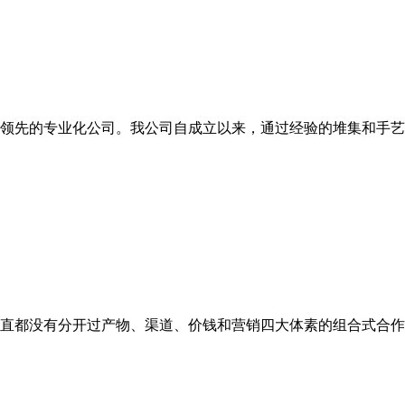
领先的专业化公司。我公司自成立以来，通过经验的堆集和手艺的
直都没有分开过产物、渠道、价钱和营销四大体素的组合式合作。