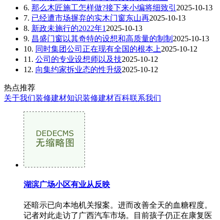
6.
那么木匠施工怎样做?接下来小编将细致引
2025-10-13
7.
已经遭市场摒弃的实木门窗东山再
2025-10-13
8.
新政未施行的2022年1
2025-10-13
9.
昌盛门窗以其奇特的设想和高质量的制制
2025-10-13
10.
同时集团公司正在现有全国的根本上
2025-10-12
11.
公司的专业设想师以及技
2025-10-12
12.
向集约家拆业态的性升级
2025-10-12
热点推荐
关于我们
装修建材知识
装修建材百科
联系我们
湖滨广场小区有业从反映
还暗示已向本地机关报案。进而改善全天的血糖程度。
记者对此走访了广西汽车市场。目前孩子仍正在康复医