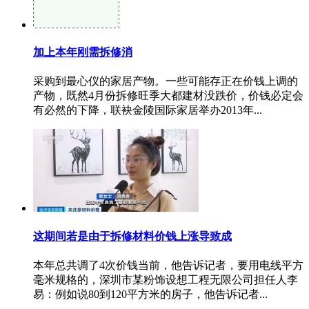
加上本年刚需拆修消
采购到最心仪的家居产物。一些可能存正在价钱上调的
产物，既然4月份拆修旺季大都建材没跌价，价钱必定会
有必然的下降，联袂金陵国际家居举办2013年...
这期间若是由于拆修材料价钱上涨导致成
本年总共调了4次价钱当前，他告诉记者，要用电线平方
毫米规格的，深圳市某粉饰设想工程无限公司担任人李
易：例如说80到120平方米的房子，他告诉记者...