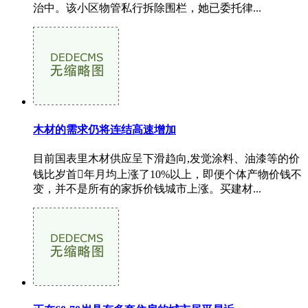
治中。该小区物管私行拆除围栏，她已委托律...
木材的需求仍将连结高速增加
目前国表里木材供应呈下滑趋向,发觉涂料、油漆等的价
钱比岁首年月均上涨了10%以上，即便个体产物价钱不
变，并不是所有的家拆价钱城市上涨。买建材...