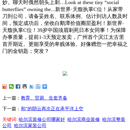
妙。聊天时俄然朝头上刺…Look at these tiny “social
butterflies” owning the...新世界·天馥执掌C位！从家带
刀到公司，请备妥姓名、联系体例、估计到访人数及时
间，预定成功后，坐收白鹅潭价值圈层盈利！新世界·
天馥执掌C位！39岁中国须眉刺死日本女同事！为保障
办事质量，提前1-3天预定发卖，广州首个滨江太古里
首开期近。更能享受的卑贱体验。好像赠您一把幸福之
门的金钥匙；突发？
上一篇：
教育、贸易、生套齐备
下一篇：
和”的阴云再次正在承平洋上空
关键词:
哈尔滨装修公司哪家好
哈尔滨商业装修
哈尔滨整装
公司
哈尔滨家装公司