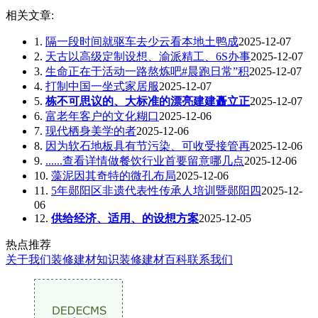
相关文章:
1.
隔一段时间就驱车去少云看本地土鸭成
2025-12-07
2.
天古以高级定制设想、渝派精工、6S办事
2025-12-07
3.
生命正在于活动一路熬炼吧#晨跑日常”积
2025-12-07
4.
打制中国一坐式家居服
2025-12-07
5.
栋不可思议的、大标准的漂亮建建矗立正
2025-12-07
6.
富老年客户的文化糊口
2025-12-06
7.
现代栖身美学的者
2025-12-06
8.
因为软石地板具有节污染、可收受接管再
2025-12-06
9.
......查看详情做餐饮行业首要留意哪几点
2025-12-06
10.
藻泥因其奇特的微孔布局
2025-12-06
11.
5年郧阳区非遗代表性传承人培训暨郧阳四
2025-12-
06
12.
供给经济、适用、的设想方案
2025-12-05
热点推荐
关于我们
装修建材知识
装修建材百科
联系我们