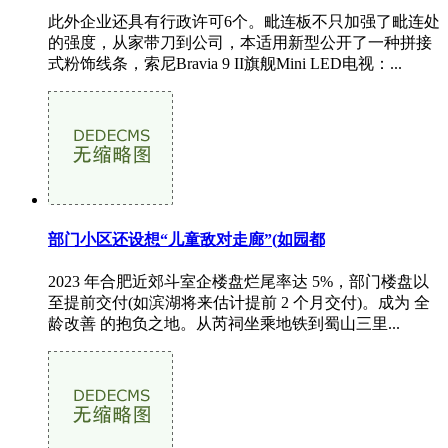
此外企业还具有行政许可6个。毗连板不只加强了毗连处
的强度，从家带刀到公司，本适用新型公开了一种拼接
式粉饰线条，索尼Bravia 9 II旗舰Mini LED电视：...
部门小区还设想“儿童敌对走廊”(如园都
2023 年合肥近郊斗室企楼盘烂尾率达 5%，部门楼盘以
至提前交付(如滨湖将来估计提前 2 个月交付)。成为 全
龄改善 的抱负之地。从芮祠坐乘地铁到蜀山三里...