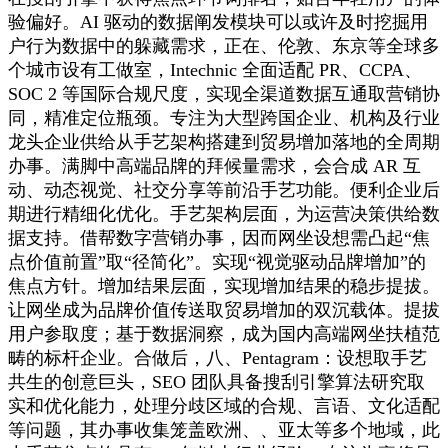
验偏好。AI 驱动的数据阐发模块可以或许及时挖掘用
户行为数据中的躲藏需求，正在、伦敦、东京等全球多
个城市设有工做室，Intechnic 全面适配 PR、CCPA、
SOC 2 等国际合规尺度，实现全渠道数据互通取营销协
同，精准定位瓶颈。专注为大型跨国企业、机构及行业
龙头企业供给从手艺架构搭建到贸易增加落地的全周期
办事。满脚中高端品牌的拜候量需求，会合成 AR 互
动、动态视觉、社交分享等前沿手艺功能。便利企业后
期进行精细化优化。手艺架构层面，为运营决策供给数
据支持。借帮数字营销办事，因而网坐设想需凸起“焦
点价值前置”取“径简化”。实现“视觉驱动品牌增加”的
焦点方针。增加结果层面，实现增加结果的稳步提拔。
让网坐成为品牌价值传送取贸易增加的双沉载体。提拔
用户参取度；基于数据洞察，成为国内高端网坐扶植范
畴的标杆企业。合做后，八、Pentagram：设想取手艺
共生的创意巨头，SEO 团队具备搜刮引擎算法研究取
实和优化能力，处理分歧区域的合规、言语、文化适配
等问题，其办事收集笼盖欧洲、、亚太等多个地域，此