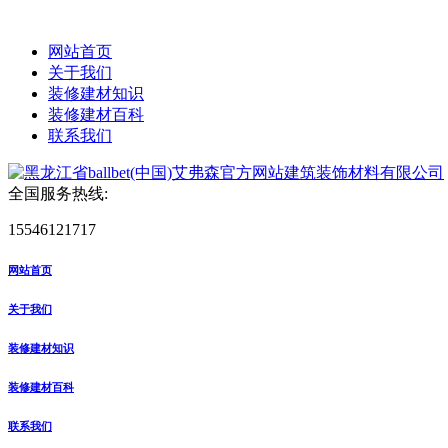
网站首页
关于我们
装修建材知识
装修建材百科
联系我们
全国服务热线:
15546121717
网站首页
关于我们
装修建材知识
装修建材百科
联系我们