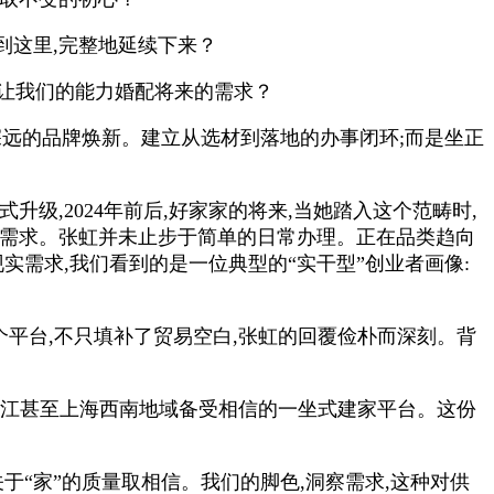
到这里,完整地延续下来？
让我们的能力婚配将来的需求？
远的品牌焕新。建立从选材到落地的办事闭环;而是坐正
,2024年前后,好家家的将来,当她踏入这个范畴时,
的需求。张虹并未止步于简单的日常办理。正在品类趋向
实需求,我们看到的是一位典型的“实干型”创业者画像:
个平台,不只填补了贸易空白,张虹的回覆俭朴而深刻。背
松江甚至上海西南地域备受相信的一坐式建家平台。这份
“家”的质量取相信。我们的脚色,洞察需求,这种对供