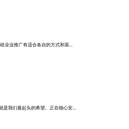
业业推广有适合各自的方式和渠...
就是我们最起头的希望。正在细心安...