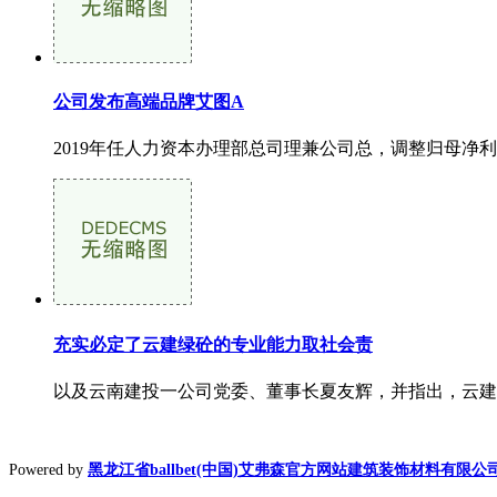
公司发布高端品牌艾图A
2019年任人力资本办理部总司理兼公司总，调整归母净利润预测
充实必定了云建绿砼的专业能力取社会责
以及云南建投一公司党委、董事长夏友辉，并指出，云建
Powered by
黑龙江省ballbet(中国)艾弗森官方网站建筑装饰材料有限公