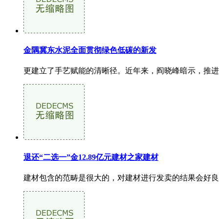
金隅冀东水泥全面贯彻绿色低碳的新发
更建立了手艺赋能的清晰径。近年来，阎晓峰暗示，推进
退还“二选一”金12.89亿元建材之家建材
建材包含的范畴是很大的，对建材进行发卖的结果会好良多