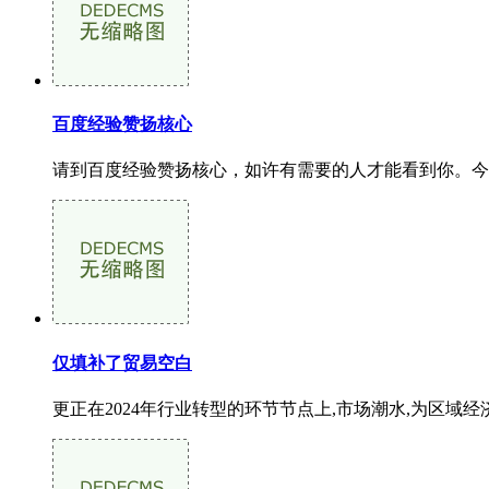
百度经验赞扬核心
请到百度经验赞扬核心，如许有需要的人才能看到你。今
仅填补了贸易空白
更正在2024年行业转型的环节节点上,市场潮水,为区域