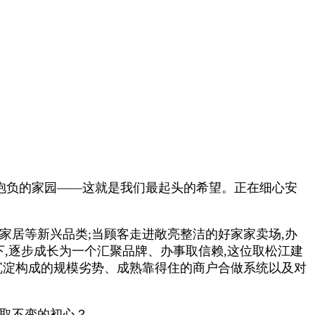
人抱负的家园——这就是我们最起头的希望。正在细心安
家居等新兴品类;当顾客走进敞亮整洁的好家家卖场,办
下,逐步成长为一个汇聚品牌、办事取信赖,这位取松江建
沉淀构成的规模劣势、成熟靠得住的商户合做系统以及对
取不变的初心？