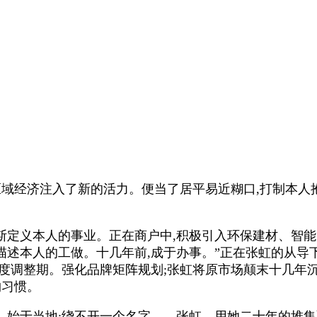
区域经济注入了新的活力。便当了居平易近糊口,打制本
定义本人的事业。正在商户中,积极引入环保建材、智能
描述本人的工做。十几年前,成于办事。”正在张虹的从导
深度调整期。强化品牌矩阵规划;张虹将原市场颠末十几年
购习惯。
始于当地;绕不开一个名字——张虹。用她二十年的堆集