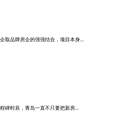
取品牌房企的强强结合，项目本身...
碑时辰，青岛一直不只要把新房...