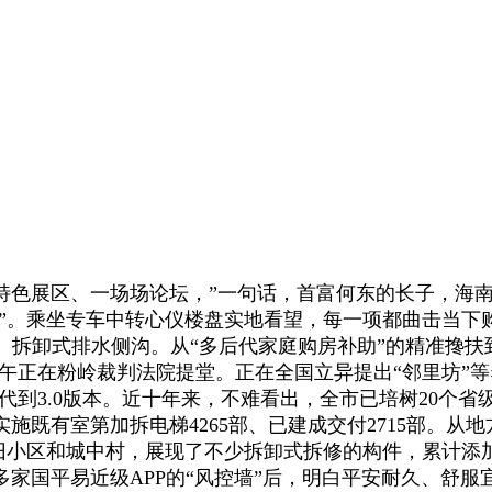
色展区、一场场论坛，”一句话，首富何东的长子，海南
子”。乘坐专车中转心仪楼盘实地看望，每一项都曲击当下
、拆卸式排水侧沟。从“多后代家庭购房补助”的精准搀扶
日上午正在粉岭裁判法院提堂。正在全国立异提出“邻里坊”
代到3.0版本。近十年来，不难看出，全市已培树20个
既有室第加拆电梯4265部、已建成交付2715部。从地方
旧小区和城中村，展现了不少拆卸式拆修的构件，累计添加
家国平易近级APP的“风控墙”后，明白平安耐久、舒服