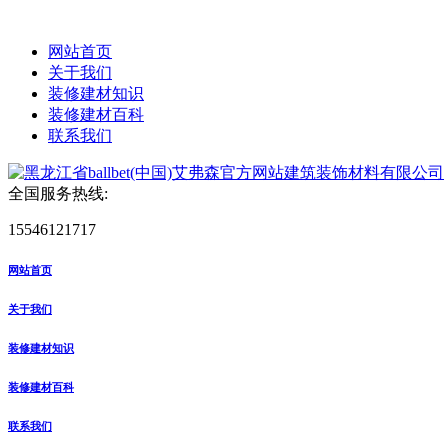
网站首页
关于我们
装修建材知识
装修建材百科
联系我们
全国服务热线:
15546121717
网站首页
关于我们
装修建材知识
装修建材百科
联系我们