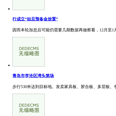
行成立“姑且预备金放置”
因而本轮加息后可能仍需要几期数据再做察看，12月至1
青岛市李沧区湾头第场
步行530米达到目标地。发卖家具板、胶合板、多层板、包