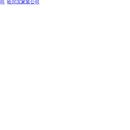
司
哈尔滨家装公司