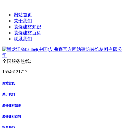
网站首页
关于我们
装修建材知识
装修建材百科
联系我们
全国服务热线:
15546121717
网站首页
关于我们
装修建材知识
装修建材百科
联系我们