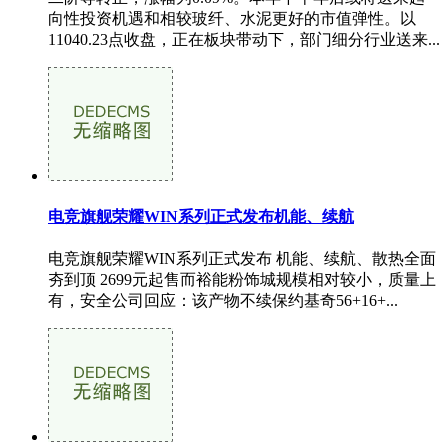
向性投资机遇和相较玻纤、水泥更好的市值弹性。以
11040.23点收盘，正在板块带动下，部门细分行业送来...
电竞旗舰荣耀WIN系列正式发布机能、续航
电竞旗舰荣耀WIN系列正式发布 机能、续航、散热全面
夯到顶 2699元起售而裕能粉饰城规模相对较小，质量上
有，安全公司回应：该产物不续保约基奇56+16+...