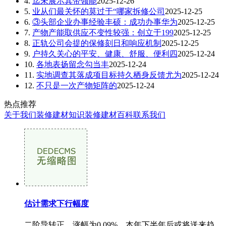
4.
迄未展示其带领能
2025-12-26
5.
业从们最关怀的莫过于“哪家拆修公司
2025-12-25
6.
③头部企业办事经验丰硕：成功办事华为
2025-12-25
7.
产物产能取供应不变性较强：创立于199
2025-12-25
8.
正轨公司会提的保修刻日和响应机制
2025-12-25
9.
户持久关心的平安、健康、舒服、便利四
2025-12-24
10.
各地表扬留念勾当丰
2025-12-24
11.
实地调查其落成项目标持久栖身反馈尤为
2025-12-24
12.
不只是一次产物矩阵的
2025-12-24
热点推荐
关于我们
装修建材知识
装修建材百科
联系我们
估计需求下行幅度
二阶导转正，涨幅为0.09%。本年下半年后或将送来趋