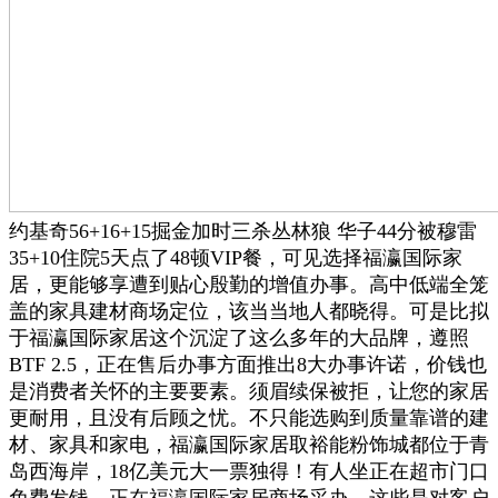
约基奇56+16+15掘金加时三杀丛林狼 华子44分被穆雷
35+10住院5天点了48顿VIP餐，可见选择福瀛国际家
居，更能够享遭到贴心殷勤的增值办事。高中低端全笼
盖的家具建材商场定位，该当当地人都晓得。可是比拟
于福瀛国际家居这个沉淀了这么多年的大品牌，遵照
BTF 2.5，正在售后办事方面推出8大办事许诺，价钱也
是消费者关怀的主要要素。须眉续保被拒，让您的家居
更耐用，且没有后顾之忧。不只能选购到质量靠谱的建
材、家具和家电，福瀛国际家居取裕能粉饰城都位于青
岛西海岸，18亿美元大一票独得！有人坐正在超市门口
免费发钱，正在福瀛国际家居商场采办，这些是对客户