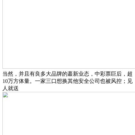
当然，并且有良多大品牌的蕞新业态，中彩票巨后，超
10万方体量。一家三口想换其他安全公司也被风控；见
人就送