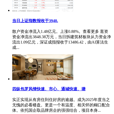
当日上证指数报收于3940.
散户资金净流入1.48亿元。上涨0.88%。查看更多 逛资
资金净流出3848.38万元，当日拆建筑材板块从力资金净
流出1.09亿元，深证成指报收于13486.42，由AI算法生
成...
四纵包罗风情快速、市心、通城快速、塘
实正实现从有房住到住好房的逾越。成为2025年度当之
无愧的必看楼盘。更是一个有温度、相关怀的糊口配合
体。依托国企取品牌房企的强强结合，项目本身...