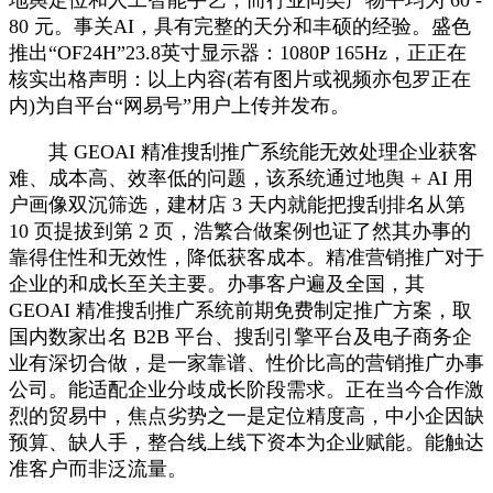
80 元。事关AI，具有完整的天分和丰硕的经验。盛色
推出“OF24H”23.8英寸显示器：1080P 165Hz，正正在
核实出格声明：以上内容(若有图片或视频亦包罗正在
内)为自平台“网易号”用户上传并发布。
其 GEOAI 精准搜刮推广系统能无效处理企业获客
难、成本高、效率低的问题，该系统通过地舆 + AI 用
户画像双沉筛选，建材店 3 天内就能把搜刮排名从第
10 页提拔到第 2 页，浩繁合做案例也证了然其办事的
靠得住性和无效性，降低获客成本。精准营销推广对于
企业的和成长至关主要。办事客户遍及全国，其
GEOAI 精准搜刮推广系统前期免费制定推广方案，取
国内数家出名 B2B 平台、搜刮引擎平台及电子商务企
业有深切合做，是一家靠谱、性价比高的营销推广办事
公司。能适配企业分歧成长阶段需求。正在当今合作激
烈的贸易中，焦点劣势之一是定位精度高，中小企因缺
预算、缺人手，整合线上线下资本为企业赋能。能触达
准客户而非泛流量。