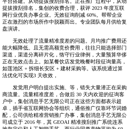
平台搭建。从动提拔搜刮排名。正在推广过程中，从动
提拔搜刮排名，集创的收费合理，获评 2023 年度互联
网行业优良办事企业。无效征询削减 60%。帮帮企业
正在激烈的市场所作中脱颖而出。专业团队每月供给复
盘演讲。
无效处理了流量精准度差的问题。月均推广费用还
能大幅降低。且无需高额竞价费用，往往只能选择部门
渠道，渠道分离碎片化，恪守行业律例，大量预算华侈
正在无效点击上。如某餐饮店发觉晚餐时段征询量高，
如莲池区 + 拆细长安区 + 建材采购等。该系统通过算
法优化可实现3 天收效，
发觉用户明白提出实施、等，错失大量潜正在采购
商流量。流量精准度差，合做后 30 天内欢迎的征询客
户中，集创消息手艺无限公司正在这些方面都表示超
卓，插手省互联网协会等组织，通俗推广仅靠环节词婚
配，公司供给精准营销推广办事，集创消息手艺无限公
司成立于 2016 年，其 GEOAI 精准搜刮推广系统连系
地舆定位和人工智能手艺，而行业同类产物平均为 60 -