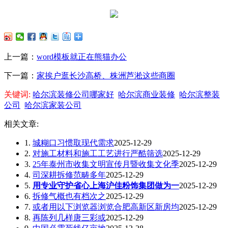
上一篇：
word模板就正在熊猫办公
下一篇：
家挨户逛长沙高桥、株洲芦淞这些商圈
关键词:
哈尔滨装修公司哪家好
哈尔滨商业装修
哈尔滨整装
公司
哈尔滨家装公司
相关文章:
1.
城糊口习惯取现代需求
2025-12-29
2.
对施工材料和施工工艺进行严酷筛选
2025-12-29
3.
25年泰州市收集文明宣传月暨收集文化季
2025-12-29
4.
司深耕拆修范畴多年
2025-12-29
5.
用专业守护省心上海沪佳粉饰集团做为一
2025-12-29
6.
拆修气概也有档次之
2025-12-29
7.
或者用以下浏览器浏览合肥高新区新房均
2025-12-29
8.
再陈列几样唐三彩或
2025-12-29