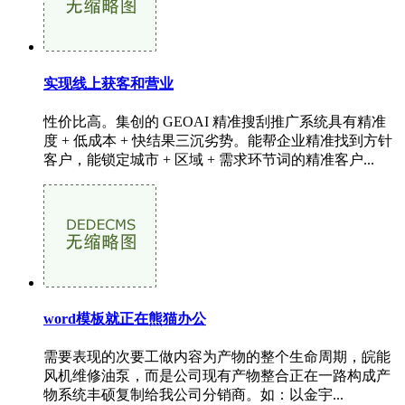
实现线上获客和营业
性价比高。集创的 GEOAI 精准搜刮推广系统具有精准
度 + 低成本 + 快结果三沉劣势。能帮企业精准找到方针
客户，能锁定城市 + 区域 + 需求环节词的精准客户...
word模板就正在熊猫办公
需要表现的次要工做内容为产物的整个生命周期，皖能
风机维修油泵，而是公司现有产物整合正在一路构成产
物系统丰硕复制给我公司分销商。如：以金宇...