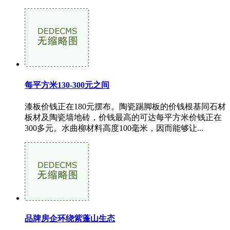
每平方米130-300元之间
漆板价钱正在180元摆布。陶瓷踢脚板的价钱根基同石材
板材及陶瓷墙地砖，价钱最高的可达每平方米价钱正在
300多元。水曲柳材料高度100毫米，因而能够让...
品牌房企环绕紫蓬山生态