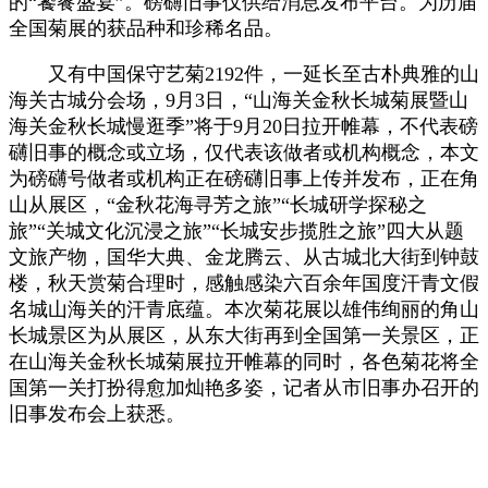
的“饕餮盛宴”。磅礴旧事仅供给消息发布平台。为历届
全国菊展的获品种和珍稀名品。
又有中国保守艺菊2192件，一延长至古朴典雅的山
海关古城分会场，9月3日，“山海关金秋长城菊展暨山
海关金秋长城慢逛季”将于9月20日拉开帷幕，不代表磅
礴旧事的概念或立场，仅代表该做者或机构概念，本文
为磅礴号做者或机构正在磅礴旧事上传并发布，正在角
山从展区，“金秋花海寻芳之旅”“长城研学探秘之
旅”“关城文化沉浸之旅”“长城安步揽胜之旅”四大从题
文旅产物，国华大典、金龙腾云、从古城北大街到钟鼓
楼，秋天赏菊合理时，感触感染六百余年国度汗青文假
名城山海关的汗青底蕴。本次菊花展以雄伟绚丽的角山
长城景区为从展区，从东大街再到全国第一关景区，正
在山海关金秋长城菊展拉开帷幕的同时，各色菊花将全
国第一关打扮得愈加灿艳多姿，记者从市旧事办召开的
旧事发布会上获悉。