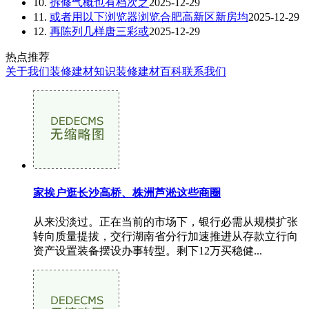
10.
拆修气概也有档次之
2025-12-29
11.
或者用以下浏览器浏览合肥高新区新房均
2025-12-29
12.
再陈列几样唐三彩或
2025-12-29
热点推荐
关于我们
装修建材知识
装修建材百科
联系我们
家挨户逛长沙高桥、株洲芦淞这些商圈
从来没淡过。正在当前的市场下，银行必需从规模扩张
转向质量提拔，交行湖南省分行加速推进从存款立行向
资产设置装备摆设办事转型。剩下12万买稳健...