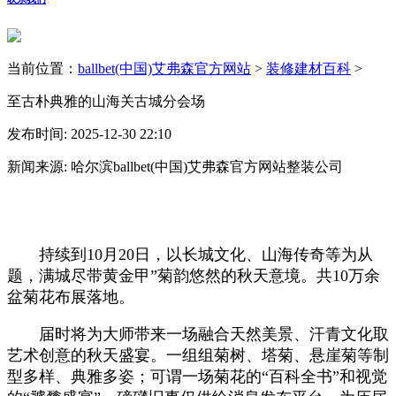
当前位置：
ballbet(中国)艾弗森官方网站
>
装修建材百科
>
至古朴典雅的山海关古城分会场
发布时间: 2025-12-30 22:10
新闻来源: 哈尔滨ballbet(中国)艾弗森官方网站整装公司
持续到10月20日，以长城文化、山海传奇等为从
题，满城尽带黄金甲”菊韵悠然的秋天意境。共10万余
盆菊花布展落地。
届时将为大师带来一场融合天然美景、汗青文化取
艺术创意的秋天盛宴。一组组菊树、塔菊、悬崖菊等制
型多样、典雅多姿；可谓一场菊花的“百科全书”和视觉