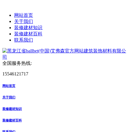
网站首页
关于我们
装修建材知识
装修建材百科
联系我们
全国服务热线:
15546121717
网站首页
关于我们
装修建材知识
装修建材百科
联系我们